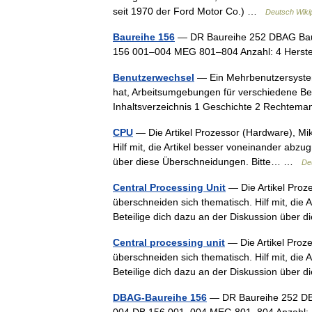
seit 1970 der Ford Motor Co.) …
Deutsch Wiki
Baureihe 156
— DR Baureihe 252 DBAG Bau
156 001–004 MEG 801–804 Anzahl: 4 Herst
Benutzerwechsel
— Ein Mehrbenutzersystem 
hat, Arbeitsumgebungen für verschiedene Be
Inhaltsverzeichnis 1 Geschichte 2 Recht
CPU
— Die Artikel Prozessor (Hardware), Mi
Hilf mit, die Artikel besser voneinander abzu
über diese Überschneidungen. Bitte… …
De
Central Processing Unit
— Die Artikel Proz
überschneiden sich thematisch. Hilf mit, die
Beteilige dich dazu an der Diskussion übe
Central processing unit
— Die Artikel Proz
überschneiden sich thematisch. Hilf mit, die
Beteilige dich dazu an der Diskussion übe
DBAG-Baureihe 156
— DR Baureihe 252 DB