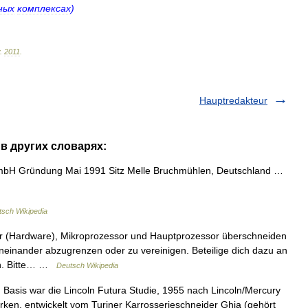
ных
комплексах
)
.
2011
.
Hauptredakteur
 в других словарях:
 Gründung Mai 1991 Sitz Melle Bruchmühlen, Deutschland …
tsch Wikipedia
or (Hardware), Mikroprozessor und Hauptprozessor überschneiden
 voneinander abzugrenzen oder zu vereinigen. Beteilige dich dazu an
en. Bitte… …
Deutsch Wikipedia
Basis war die Lincoln Futura Studie, 1955 nach Lincoln/Mercury
rken, entwickelt vom Turiner Karrosserieschneider Ghia (gehört