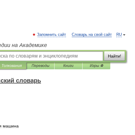
Запомнить сайт
Словарь на свой сайт
RU
едии на Академике
Найти!
Толкования
Переводы
Книги
Игры ⚽
ский словарь
я
машина