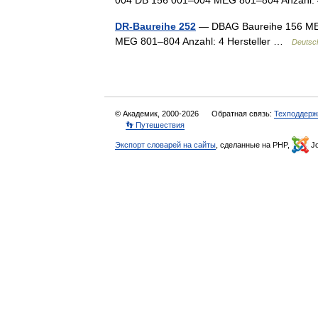
004 DB 156 001–004 MEG 801–804 Anzahl: 
DR-Baureihe 252
— DBAG Baureihe 156 ME
MEG 801–804 Anzahl: 4 Hersteller …
Deutsc
© Академик, 2000-2026
Обратная связь:
Техподдерж
👣 Путешествия
Экспорт словарей на сайты
, сделанные на PHP,
Jo