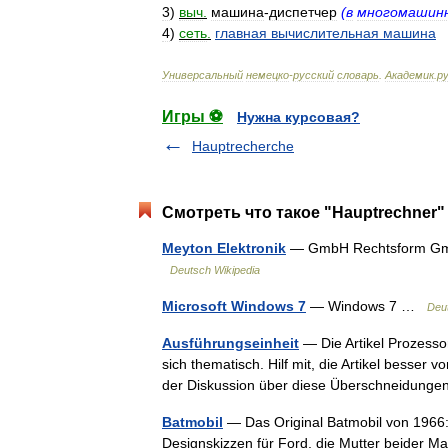
3
)
выч
.
машина
-
диспетчер
(
в
многомашин
4
)
сеть
.
главная
вычислительная
машина
Универсальный
немецко
-
русский
словарь
.
Академик
.
ру
Игры ⚽
Нужна курсовая?
Hauptrecherche
Смотреть что такое "Hauptrechner"
Meyton Elektronik
— GmbH Rechtsform GmbH
Deutsch Wikipedia
Microsoft Windows 7
— Windows 7 …
Deu
Ausführungseinheit
— Die Artikel Prozess
sich thematisch. Hilf mit, die Artikel besser
der Diskussion über diese Überschneidung
Batmobil
— Das Original Batmobil von 1966: 
Designskizzen für Ford, die Mutter beider Ma