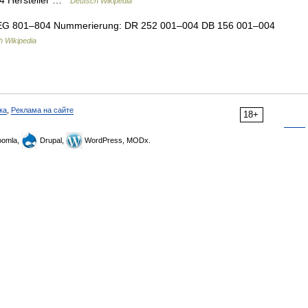
4 Hersteller …
Deutsch Wikipedia
G 801–804 Nummerierung: DR 252 001–004 DB 156 001–004
h Wikipedia
ка
,
Реклама на сайте
18+
omla,
Drupal,
WordPress, MODx.