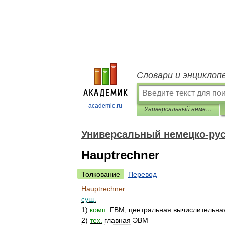
Словари и энциклоп
academic.ru
Универсальный немецко-русский словарь
Универсальный немецко-рус
Hauptrechner
Толкование
Перевод
Hauptrechner
сущ
.
1
)
комп
.
ГВМ
,
центральная
вычислительна
2
)
тех
.
главная
ЭВМ