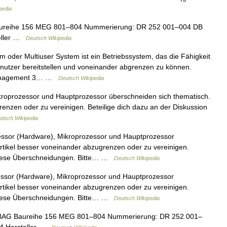
pedia
reihe 156 MEG 801–804 Nummerierung: DR 252 001–004 DB
eller …
Deutsch Wikipedia
oder Multiuser System ist ein Betriebssystem, das die Fähigkeit
nutzer bereitstellen und voneinander abgrenzen zu können.
emanagement 3… …
Deutsch Wikipedia
kroprozessor und Hauptprozessor überschneiden sich thematisch.
grenzen oder zu vereinigen. Beteilige dich dazu an der Diskussion
utsch Wikipedia
essor (Hardware), Mikroprozessor und Hauptprozessor
 Artikel besser voneinander abzugrenzen oder zu vereinigen.
r diese Überschneidungen. Bitte… …
Deutsch Wikipedia
essor (Hardware), Mikroprozessor und Hauptprozessor
 Artikel besser voneinander abzugrenzen oder zu vereinigen.
r diese Überschneidungen. Bitte… …
Deutsch Wikipedia
AG Baureihe 156 MEG 801–804 Nummerierung: DR 252 001–